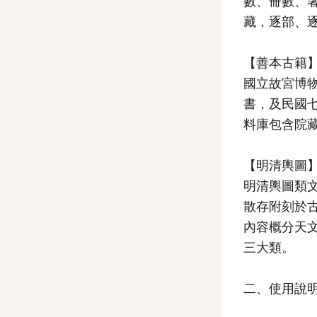
數、冊數、
藏，逐部、
【善本古籍
國立故宮博
書，及民國
料庫包含院藏
【明清輿圖
明清輿圖類
散存附刻於
內容概分天
三大類。
二、使用說