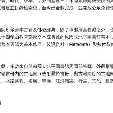
著者、時代、版本），亦涵蓋近三十年陸續徵購與受贈的
逐冊建立目錄檢索檔，至今已全數完成，並開放公眾免費
】
物院所藏善本古籍及佛教經典，除了承繼清宮舊藏之外，
七十四年由教育部撥交本院典藏的原國立北平圖書館善本
善本舊籍之基本條目、後設資料（Metadata）與數位影
】
文獻，多數來自於前國立北平圖書館輿圖部特藏，外觀形
古籍書冊內的古地圖（或附屬於書冊，與古籍同貯的古地
文、水路路程、名勝、寺廟、江河湖渠、行宮、其他、建
明