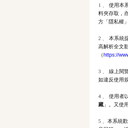
1﹑
使用本
料夾存取，
方「隱私權
2﹑
本系統提
高解析全文
（
https://w
3﹑
線上閱
如違反使用
4﹑
使用者
藏
」。又使
5﹑
本系統歡