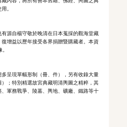
典藏內容，將所有善本舊籍、佛經、輿圖之典
使用。
也有源自楊守敬於晚清在日本蒐採的觀海堂藏
，復增益以歷年接受各界捐贈暨購藏者。本資
像。
態多呈現單幅形制（冊、件），另有收錄大量
圖）；特別精選故宮典藏明清輿圖之精粹，其
築、軍務戰爭、陵墓、輿地、礦廠、鐵路等十