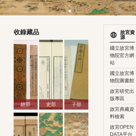
收錄藏品
故宮資
language
源
國立故宮博
物院官方網
站
國立故宮博
物院圖書館
故宮研究出
版專區
經部
史部
子部
故宮典藏資
料檢索
故宮OPEN
DATA平台