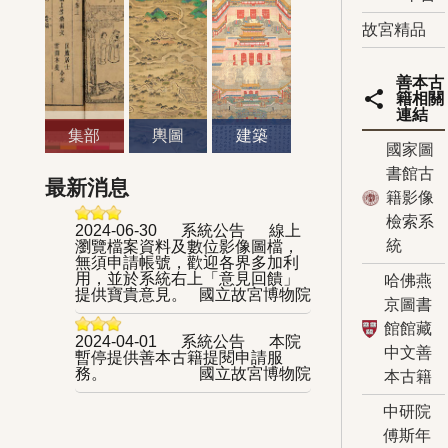
故宮精品
善本古
share
籍相關
連結
集部
輿圖
建築
國家圖
書館古
最新消息
籍影像
檢索系
2024-06-30
系統公告
線上
統
瀏覽檔案資料及數位影像圖檔，
無須申請帳號，歡迎各界多加利
用，並於系統右上「意見回饋」
哈佛燕
提供寶貴意見。
國立故宮博物院
京圖書
館館藏
2024-04-01
系統公告
本院
中文善
暫停提供善本古籍提閱申請服
務。
國立故宮博物院
本古籍
中研院
傅斯年