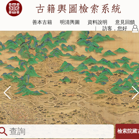
善本古籍
明清輿圖
資料說明
意見回饋
訪客，您好
earch
檢索院藏